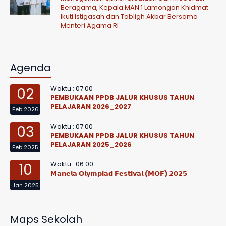
Beragama, Kepala MAN 1 Lamongan Khidmat
Ikuti Istigasah dan Tabligh Akbar Bersama
Menteri Agama RI
Agenda
Waktu : 07:00
02
PEMBUKAAN PPDB JALUR KHUSUS TAHUN
PELAJARAN 2026_2027
Feb 2026
Waktu : 07:00
03
PEMBUKAAN PPDB JALUR KHUSUS TAHUN
PELAJARAN 2025_2026
Feb 2025
Waktu : 06:00
10
𝗠𝗮𝗻𝗲𝗹𝗮 𝗢𝗹𝘆𝗺𝗽𝗶𝗮𝗱 𝗙𝗲𝘀𝘁𝗶𝘃𝗮𝗹 (𝗠𝗢𝗙) 𝟮𝟬𝟮𝟱
Jan 2025
Maps Sekolah