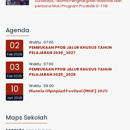
Surabaya, Terima Penghargaan Nasional dan
perbarui MoU Program Prodistik D-1 TIK
Agenda
Waktu : 07:00
02
PEMBUKAAN PPDB JALUR KHUSUS TAHUN
PELAJARAN 2026_2027
Feb 2026
Waktu : 07:00
03
PEMBUKAAN PPDB JALUR KHUSUS TAHUN
PELAJARAN 2025_2026
Feb 2025
Waktu : 06:00
10
𝗠𝗮𝗻𝗲𝗹𝗮 𝗢𝗹𝘆𝗺𝗽𝗶𝗮𝗱 𝗙𝗲𝘀𝘁𝗶𝘃𝗮𝗹 (𝗠𝗢𝗙) 𝟮𝟬𝟮𝟱
Jan 2025
Maps Sekolah