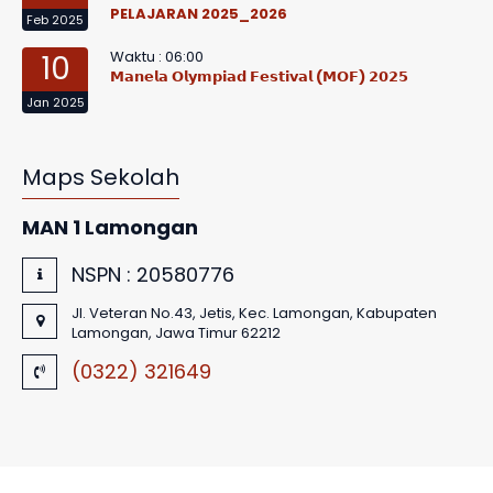
PELAJARAN 2025_2026
Feb 2025
Waktu : 06:00
10
𝗠𝗮𝗻𝗲𝗹𝗮 𝗢𝗹𝘆𝗺𝗽𝗶𝗮𝗱 𝗙𝗲𝘀𝘁𝗶𝘃𝗮𝗹 (𝗠𝗢𝗙) 𝟮𝟬𝟮𝟱
Jan 2025
Maps Sekolah
MAN 1 Lamongan
NSPN :
20580776
Jl. Veteran No.43, Jetis, Kec. Lamongan, Kabupaten
Lamongan, Jawa Timur 62212
(0322) 321649