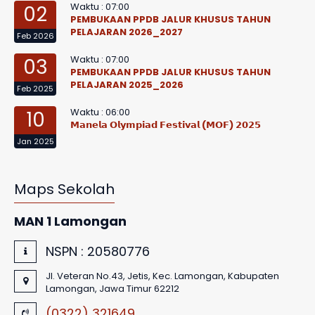
Waktu : 07:00
02
PEMBUKAAN PPDB JALUR KHUSUS TAHUN
PELAJARAN 2026_2027
Feb 2026
Waktu : 07:00
03
PEMBUKAAN PPDB JALUR KHUSUS TAHUN
PELAJARAN 2025_2026
Feb 2025
Waktu : 06:00
10
𝗠𝗮𝗻𝗲𝗹𝗮 𝗢𝗹𝘆𝗺𝗽𝗶𝗮𝗱 𝗙𝗲𝘀𝘁𝗶𝘃𝗮𝗹 (𝗠𝗢𝗙) 𝟮𝟬𝟮𝟱
Jan 2025
Maps Sekolah
MAN 1 Lamongan
NSPN :
20580776
Jl. Veteran No.43, Jetis, Kec. Lamongan, Kabupaten
Lamongan, Jawa Timur 62212
(0322) 321649