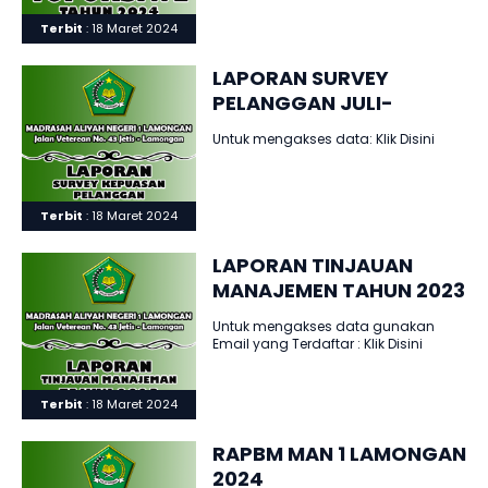
Terbit
: 18 Maret 2024
LAPORAN SURVEY
PELANGGAN JULI-
DESEMBER 2023
Untuk mengakses data: Klik Disini
Terbit
: 18 Maret 2024
LAPORAN TINJAUAN
MANAJEMEN TAHUN 2023
Untuk mengakses data gunakan
Email yang Terdaftar : Klik Disini
Terbit
: 18 Maret 2024
RAPBM MAN 1 LAMONGAN
2024