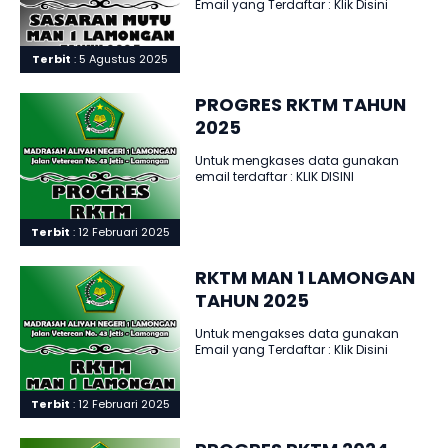
Email yang Terdaftar : Klik Disini
Terbit
: 5 Agustus 2025
PROGRES RKTM TAHUN
2025
Untuk mengkases data gunakan
email terdaftar : KLIK DISINI
Terbit
: 12 Februari 2025
RKTM MAN 1 LAMONGAN
TAHUN 2025
Untuk mengakses data gunakan
Email yang Terdaftar : Klik Disini
Terbit
: 12 Februari 2025