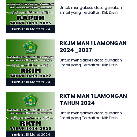
Untuk mengakses data gunakan
Email yang Terdaftar : Klik Disini
Terbit
: 18 Maret 2024
RKJM MAN 1 LAMONGAN
2024_2027
Untuk mengakses data gunakan
Email yang Terdaftar : Klik Disini
Terbit
: 18 Maret 2024
RKTM MAN 1 LAMONGAN
TAHUN 2024
Untuk mengakses data gunakan
Email yang Terdaftar : Klik Disini
Terbit
: 18 Maret 2024