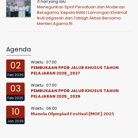
5 hari yang lalu
Meneguhkan Spirit Persatuan dan Moderasi
Beragama, Kepala MAN 1 Lamongan Khidmat
Ikuti Istigasah dan Tabligh Akbar Bersama
Menteri Agama RI
Agenda
Waktu : 07:00
02
PEMBUKAAN PPDB JALUR KHUSUS TAHUN
PELAJARAN 2026_2027
Feb 2026
Waktu : 07:00
03
PEMBUKAAN PPDB JALUR KHUSUS TAHUN
PELAJARAN 2025_2026
Feb 2025
Waktu : 06:00
10
𝗠𝗮𝗻𝗲𝗹𝗮 𝗢𝗹𝘆𝗺𝗽𝗶𝗮𝗱 𝗙𝗲𝘀𝘁𝗶𝘃𝗮𝗹 (𝗠𝗢𝗙) 𝟮𝟬𝟮𝟱
Jan 2025