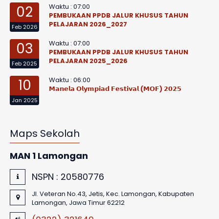
Waktu : 07:00
02
PEMBUKAAN PPDB JALUR KHUSUS TAHUN
PELAJARAN 2026_2027
Feb 2026
Waktu : 07:00
03
PEMBUKAAN PPDB JALUR KHUSUS TAHUN
PELAJARAN 2025_2026
Feb 2025
Waktu : 06:00
10
𝗠𝗮𝗻𝗲𝗹𝗮 𝗢𝗹𝘆𝗺𝗽𝗶𝗮𝗱 𝗙𝗲𝘀𝘁𝗶𝘃𝗮𝗹 (𝗠𝗢𝗙) 𝟮𝟬𝟮𝟱
Jan 2025
Maps Sekolah
MAN 1 Lamongan
NSPN :
20580776
Jl. Veteran No.43, Jetis, Kec. Lamongan, Kabupaten
Lamongan, Jawa Timur 62212