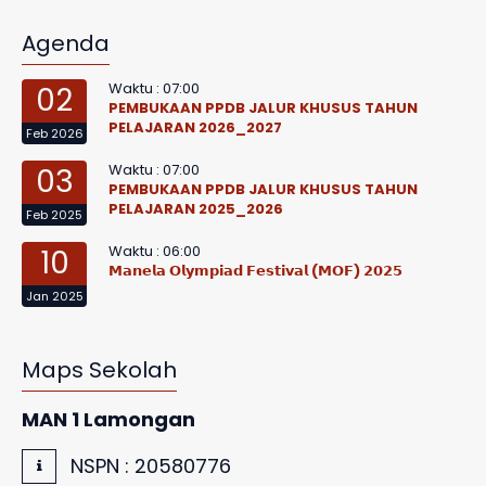
Agenda
Waktu : 07:00
02
PEMBUKAAN PPDB JALUR KHUSUS TAHUN
PELAJARAN 2026_2027
Feb 2026
Waktu : 07:00
03
PEMBUKAAN PPDB JALUR KHUSUS TAHUN
PELAJARAN 2025_2026
Feb 2025
Waktu : 06:00
10
𝗠𝗮𝗻𝗲𝗹𝗮 𝗢𝗹𝘆𝗺𝗽𝗶𝗮𝗱 𝗙𝗲𝘀𝘁𝗶𝘃𝗮𝗹 (𝗠𝗢𝗙) 𝟮𝟬𝟮𝟱
Jan 2025
Maps Sekolah
MAN 1 Lamongan
NSPN :
20580776