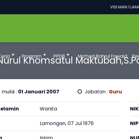
VISI MAN 1 LAM
Kerja
Program
PPDB
Ma’had Bahrul Fawaid
Pe
Nurul Khomsatul Maktubah,S.P
 mulai :
01 Januari 2007
Jabatan :
Guru
Kelamin
Wanita
NIK
Lamongan, 07 Jul 1976
NIP
a
Islam
NU