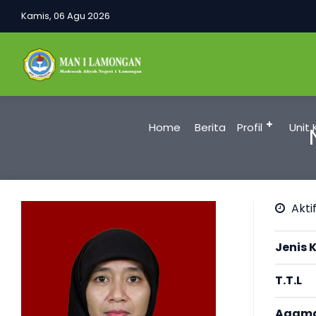
Kamis, 06 Agu 2026
Home
Berita
Profil
Unit 
Aktif
Jenis 
T.T.L
Agam