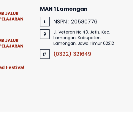
MAN 1 Lamongan
B JALUR
PELAJARAN
NSPN :
20580776
Jl. Veteran No.43, Jetis, Kec.
Lamongan, Kabupaten
B JALUR
Lamongan, Jawa Timur 62212
PELAJARAN
(0322) 321649
𝗱 𝗙𝗲𝘀𝘁𝗶𝘃𝗮𝗹