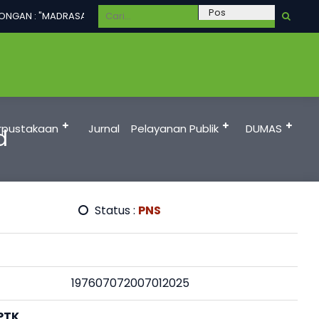
ONGAN : "MADRASAH UNGGUL DALAM PRESTASI, TERAMPIL, BERAKHLAKUL
rpustakaan
Jurnal
Pelayanan Publik
DUMAS
d
Status :
PNS
197607072007012025
PTK