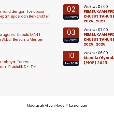
Waktu : 07:00
02
murid dengan Sosialisasi
PEMBUKAAN PPD
partisipasi dan Berkarakter
KHUSUS TAHUN 
Feb 2026
2026_2027
Waktu : 07:00
03
eragama, Kepala MAN 1
PEMBUKAAN PPD
h Akbar Bersama Menteri
KHUSUS TAHUN 
Feb 2025
2025_2026
Waktu : 06:00
10
𝗠𝗮𝗻𝗲𝗹𝗮 𝗢𝗹𝘆𝗺𝗽𝗶𝗮
Surabaya, Terima
(𝗠𝗢𝗙) 𝟮𝟬𝟮𝟱
Jan 2025
am Prodistik D-1 TIK
Madrasah Aliyah Negeri 1 Lamongan