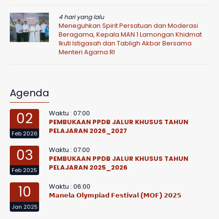
4 hari yang lalu
Meneguhkan Spirit Persatuan dan Moderasi
Beragama, Kepala MAN 1 Lamongan Khidmat
Ikuti Istigasah dan Tabligh Akbar Bersama
Menteri Agama RI
Agenda
Waktu : 07:00
02
PEMBUKAAN PPDB JALUR KHUSUS TAHUN
PELAJARAN 2026_2027
Feb 2026
Waktu : 07:00
03
PEMBUKAAN PPDB JALUR KHUSUS TAHUN
PELAJARAN 2025_2026
Feb 2025
Waktu : 06:00
10
𝗠𝗮𝗻𝗲𝗹𝗮 𝗢𝗹𝘆𝗺𝗽𝗶𝗮𝗱 𝗙𝗲𝘀𝘁𝗶𝘃𝗮𝗹 (𝗠𝗢𝗙) 𝟮𝟬𝟮𝟱
Jan 2025