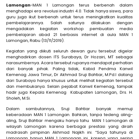
Lamongan
-MAN 1 Lamongan terus berbenah dalam
menghadapi era revolusi industri 4.0. Tidak hanya siswa, para
guru juga ikut berbenah untuk terus meningkatkan kualitas
pembelajarannya. Salah satunya dilakukan dengan
mengadakan kegiatan workshop pembuatan media
pembelajaran abad 21 berbasis internet di aula MAN 1
Lamongan, Rabu (13/11/2019).
Kegiatan yang diikuti seluruh dewan guru tersebut digelar
menghadirkan dosen ITS Surabaya, Dr Hozairi, MT sebagai
narasumbernya. Acara tersebut rupanya mendapat perhatian
dari banyak pihak. Paling tidak, Kabid Pendma Kanwil
Kemenag Jawa Timur, Dr Akhmad Sruji Bahtiar, M.Pd.I datang
dari Surabaya hanya khusus untuk melihat kegiatan tersebut
dan membukanya. Selain pejabat Kanwil Kemenag, tampak
hadir juga Kepala Kemenag Kabupaten Lamongan, Drs. H.
Sholeh, M.Si.
Dalam sambutannya, Sruji Bahtiar banyak memuji
keberadaan MAN 1 Lamongan. Bahkan, tanpa tedeng aling-
aling, Sruji Bahtiar mengaku hanya tahu MAN 1 Lamongan di
wilayah Lamongan karena berbagai prestasi yang diraih
madrasah pimpinan Akhmad Najikh ini. “Saya tahunya di
Lamongan hanya MAN 1 Lamongan ini, karena yang sering