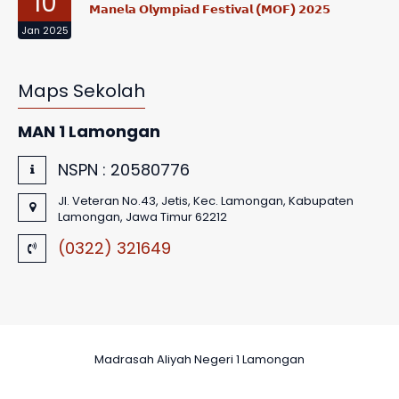
10
𝗠𝗮𝗻𝗲𝗹𝗮 𝗢𝗹𝘆𝗺𝗽𝗶𝗮𝗱 𝗙𝗲𝘀𝘁𝗶𝘃𝗮𝗹 (𝗠𝗢𝗙) 𝟮𝟬𝟮𝟱
Jan 2025
Maps Sekolah
MAN 1 Lamongan
NSPN :
20580776
Jl. Veteran No.43, Jetis, Kec. Lamongan, Kabupaten
Lamongan, Jawa Timur 62212
(0322) 321649
Madrasah Aliyah Negeri 1 Lamongan