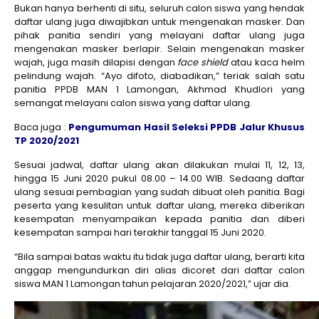
Bukan hanya berhenti di situ, seluruh calon siswa yang hendak
daftar ulang juga diwajibkan untuk mengenakan masker. Dan
pihak panitia sendiri yang melayani daftar ulang juga
mengenakan masker berlapir. Selain mengenakan masker
wajah, juga masih dilapisi dengan
face shield
atau kaca helm
pelindung wajah. “Ayo difoto, diabadikan,” teriak salah satu
panitia PPDB MAN 1 Lamongan, Akhmad Khudlori yang
semangat melayani calon siswa yang daftar ulang.
Baca juga :
Pengumuman Hasil Seleksi PPDB Jalur Khusus
TP 2020/2021
Sesuai jadwal, daftar ulang akan dilakukan mulai 11, 12, 13,
hingga 15 Juni 2020 pukul 08.00 – 14.00 WIB. Sedaang daftar
ulang sesuai pembagian yang sudah dibuat oleh panitia. Bagi
peserta yang kesulitan untuk daftar ulang, mereka diberikan
kesempatan menyampaikan kepada panitia dan diberi
kesempatan sampai hari terakhir tanggal 15 Juni 2020.
“Bila sampai batas waktu itu tidak juga daftar ulang, berarti kita
anggap mengundurkan diri alias dicoret dari daftar calon
siswa MAN 1 Lamongan tahun pelajaran 2020/2021,” ujar dia.