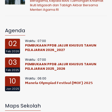
Beragama, Kepala MAN 1 Lamongan Khidmat
Ikuti Istigasah dan Tabligh Akbar Bersama
Menteri Agama RI
Agenda
Waktu : 07:00
02
PEMBUKAAN PPDB JALUR KHUSUS TAHUN
PELAJARAN 2026_2027
Feb 2026
Waktu : 07:00
03
PEMBUKAAN PPDB JALUR KHUSUS TAHUN
PELAJARAN 2025_2026
Feb 2025
Waktu : 06:00
10
𝗠𝗮𝗻𝗲𝗹𝗮 𝗢𝗹𝘆𝗺𝗽𝗶𝗮𝗱 𝗙𝗲𝘀𝘁𝗶𝘃𝗮𝗹 (𝗠𝗢𝗙) 𝟮𝟬𝟮𝟱
Jan 2025
Maps Sekolah