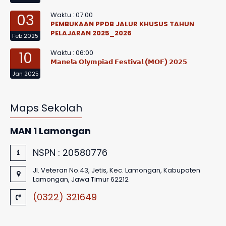
Waktu : 07:00
03
PEMBUKAAN PPDB JALUR KHUSUS TAHUN
PELAJARAN 2025_2026
Feb 2025
Waktu : 06:00
10
𝗠𝗮𝗻𝗲𝗹𝗮 𝗢𝗹𝘆𝗺𝗽𝗶𝗮𝗱 𝗙𝗲𝘀𝘁𝗶𝘃𝗮𝗹 (𝗠𝗢𝗙) 𝟮𝟬𝟮𝟱
Jan 2025
Maps Sekolah
MAN 1 Lamongan
NSPN :
20580776
Jl. Veteran No.43, Jetis, Kec. Lamongan, Kabupaten
Lamongan, Jawa Timur 62212
(0322) 321649