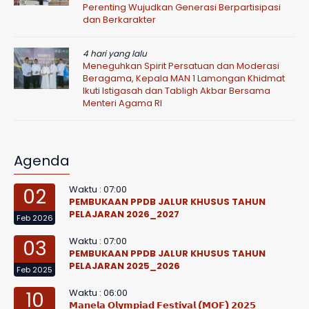
Perenting Wujudkan Generasi Berpartisipasi
dan Berkarakter
4 hari yang lalu
Meneguhkan Spirit Persatuan dan Moderasi
Beragama, Kepala MAN 1 Lamongan Khidmat
Ikuti Istigasah dan Tabligh Akbar Bersama
Menteri Agama RI
Agenda
Waktu : 07:00
02
PEMBUKAAN PPDB JALUR KHUSUS TAHUN
PELAJARAN 2026_2027
Feb 2026
Waktu : 07:00
03
PEMBUKAAN PPDB JALUR KHUSUS TAHUN
PELAJARAN 2025_2026
Feb 2025
Waktu : 06:00
10
𝗠𝗮𝗻𝗲𝗹𝗮 𝗢𝗹𝘆𝗺𝗽𝗶𝗮𝗱 𝗙𝗲𝘀𝘁𝗶𝘃𝗮𝗹 (𝗠𝗢𝗙) 𝟮𝟬𝟮𝟱