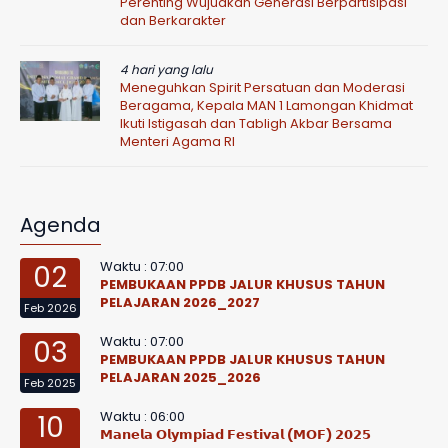
Perenting Wujudkan Generasi Berpartisipasi
dan Berkarakter
4 hari yang lalu
Meneguhkan Spirit Persatuan dan Moderasi
Beragama, Kepala MAN 1 Lamongan Khidmat
Ikuti Istigasah dan Tabligh Akbar Bersama
Menteri Agama RI
Agenda
Waktu : 07:00
02
PEMBUKAAN PPDB JALUR KHUSUS TAHUN
PELAJARAN 2026_2027
Feb 2026
Waktu : 07:00
03
PEMBUKAAN PPDB JALUR KHUSUS TAHUN
PELAJARAN 2025_2026
Feb 2025
Waktu : 06:00
10
𝗠𝗮𝗻𝗲𝗹𝗮 𝗢𝗹𝘆𝗺𝗽𝗶𝗮𝗱 𝗙𝗲𝘀𝘁𝗶𝘃𝗮𝗹 (𝗠𝗢𝗙) 𝟮𝟬𝟮𝟱