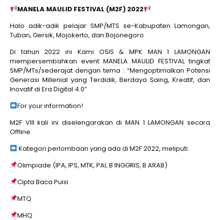
MANELA MAULID FESTIVAL (M2F) 2022
Halo adik-adik pelajar SMP/MTS se-Kabupaten Lamongan,
Tuban, Gersik, Mojokerto, dan Bojonegoro
Di tahun 2022 ini Kami OSIS & MPK MAN 1 LAMONGAN
mempersembahkan event MANELA MAULID FESTIVAL tingkat
SMP/MTs/sederajat dengan tema : “Mengoptimalkan Potensi
Generasi Millenial yang Terdidik, Berdaya Saing, Kreatif, dan
Inovatif di Era Digital 4.0”
For your information!
M2F VIII kali ini diselengarakan di MAN 1 LAMONGAN secara
Offline
Kategori perlombaan yang ada di M2F 2022, meliputi:
Olimpiade (IPA, IPS, MTK, PAI, B INGGRIS, B ARAB)
Cipta Baca Puisi
MTQ
MHQ