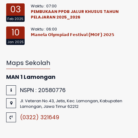
Waktu : 07:00
03
PEMBUKAAN PPDB JALUR KHUSUS TAHUN
PELAJARAN 2025_2026
Feb 2025
Waktu : 06:00
10
𝗠𝗮𝗻𝗲𝗹𝗮 𝗢𝗹𝘆𝗺𝗽𝗶𝗮𝗱 𝗙𝗲𝘀𝘁𝗶𝘃𝗮𝗹 (𝗠𝗢𝗙) 𝟮𝟬𝟮𝟱
Jan 2025
Maps Sekolah
MAN 1 Lamongan
NSPN :
20580776
Jl. Veteran No.43, Jetis, Kec. Lamongan, Kabupaten
Lamongan, Jawa Timur 62212
(0322) 321649