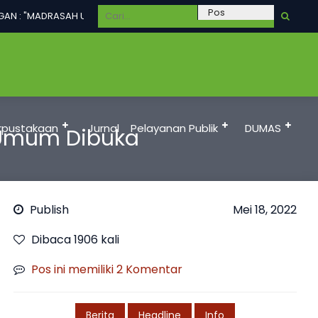
 : "MADRASAH UNGGUL DALAM PRESTASI, TERAMPIL, BERAKHLAKUL KARI
rpustakaan
Jurnal
Pelayanan Publik
DUMAS
 Umum Dibuka
Publish
Mei 18, 2022
Dibaca 1906 kali
Pos ini memiliki 2 Komentar
Berita
Headline
Info