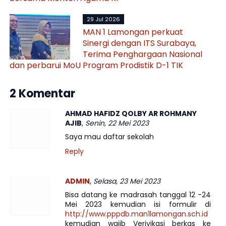
29 Jul 2026
MAN 1 Lamongan perkuat
Sinergi dengan ITS Surabaya,
Terima Penghargaan Nasional
dan perbarui MoU Program Prodistik D-1 TIK
2 Komentar
AHMAD HAFIDZ QOLBY AR ROHMANY
AJIB
,
Senin, 22 Mei 2023
Saya mau daftar sekolah
Reply
ADMIN
,
Selasa, 23 Mei 2023
Bisa datang ke madrasah tanggal 12 -24
Mei 2023 kemudian isi formulir di
http://www.pppdb.man1lamongan.sch.id
kemudian wajib Verivikasi berkas ke