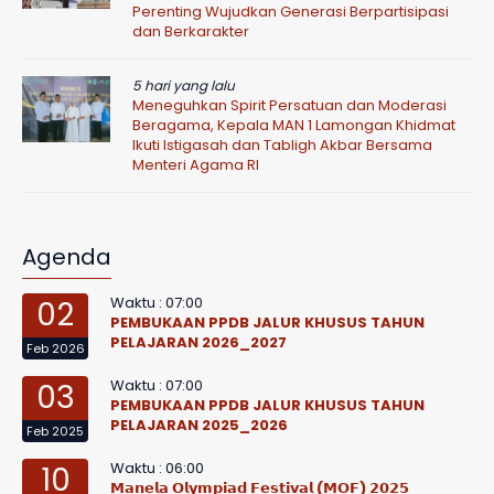
Perenting Wujudkan Generasi Berpartisipasi
dan Berkarakter
5 hari yang lalu
Meneguhkan Spirit Persatuan dan Moderasi
Beragama, Kepala MAN 1 Lamongan Khidmat
Ikuti Istigasah dan Tabligh Akbar Bersama
Menteri Agama RI
Agenda
Waktu : 07:00
02
PEMBUKAAN PPDB JALUR KHUSUS TAHUN
PELAJARAN 2026_2027
Feb 2026
Waktu : 07:00
03
PEMBUKAAN PPDB JALUR KHUSUS TAHUN
PELAJARAN 2025_2026
Feb 2025
Waktu : 06:00
10
𝗠𝗮𝗻𝗲𝗹𝗮 𝗢𝗹𝘆𝗺𝗽𝗶𝗮𝗱 𝗙𝗲𝘀𝘁𝗶𝘃𝗮𝗹 (𝗠𝗢𝗙) 𝟮𝟬𝟮𝟱