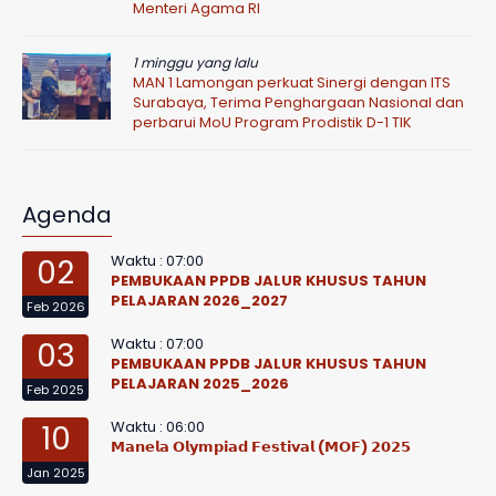
Menteri Agama RI
1 minggu yang lalu
MAN 1 Lamongan perkuat Sinergi dengan ITS
Surabaya, Terima Penghargaan Nasional dan
perbarui MoU Program Prodistik D-1 TIK
Agenda
Waktu : 07:00
02
PEMBUKAAN PPDB JALUR KHUSUS TAHUN
PELAJARAN 2026_2027
Feb 2026
Waktu : 07:00
03
PEMBUKAAN PPDB JALUR KHUSUS TAHUN
PELAJARAN 2025_2026
Feb 2025
Waktu : 06:00
10
𝗠𝗮𝗻𝗲𝗹𝗮 𝗢𝗹𝘆𝗺𝗽𝗶𝗮𝗱 𝗙𝗲𝘀𝘁𝗶𝘃𝗮𝗹 (𝗠𝗢𝗙) 𝟮𝟬𝟮𝟱
Jan 2025