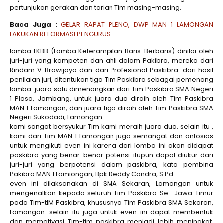
pertunjukan gerakan dan tarian Tim masing-masing.
Baca Juga :
GELAR RAPAT PLENO, DWP MAN 1 LAMONGAN
LAKUKAN REFORMASI PENGURUS
lomba LKBB (Lomba Keterampilan Baris-Berbaris) dinilai oleh
juri-juri yang kompeten dan ahli dalam Pakibra, mereka dari
Rindam V Brawijaya dan dari Profesional Paskibra. dari hasil
penilaian juri, ditentukan tiga Tim Paskibra sebagai pemenang
lomba. juara satu dimenangkan dari Tim Paskibra SMA Negeri
1 Ploso, Jombang, untuk juara dua diraih oleh Tim Paskibra
MAN 1 Lamongan, dan juara tiga diraih oleh Tim Paskibra SMA
Negeri Sukodadi, Lamongan.
kami sangat bersyukur Tim kami meraih juara dua. selain itu ,
kami dari Tim MAN 1 Lamongan juga semangat dan antosias
untuk mengikuti even ini karena dari lomba ini akan didapat
paskibra yang benar-benar potensi. itupun dapat diukur dari
juri-juri yang berpotensi dalam paskibra, kata pembina
Pakibra MAN 1 Lamiongan, Bpk Deddy Candra, S.Pd.
even ini dilaksanakan di SMA Sekaran, Lamongan untuk
mengenalkan kepada seluruh Tim Paskibra Se- Jawa Timur
pada Tim-tIM Paskibra, khususnya Tim Paskibra SMA Sekaran,
Lamongan. selain itu juga untuk even ini dapat membentuk
dan memotivasi Tim-tim paskibra menjadi lebih meningkat,