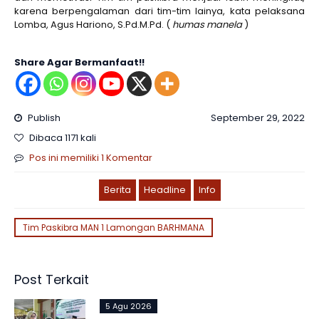
karena berpengalaman dari tim-tim lainya, kata pelaksana
Lomba, Agus Hariono, S.Pd.M.Pd. (
humas manela
)
Share Agar Bermanfaat!!
Publish
September 29, 2022
Dibaca 1171 kali
Pos ini memiliki 1 Komentar
Berita
Headline
Info
Tim Paskibra MAN 1 Lamongan BARHMANA
Post Terkait
5 Agu 2026