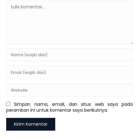
Simpan nama, email, dan situs web saya pada
peramban ini untuk komentar saya berikutnya.