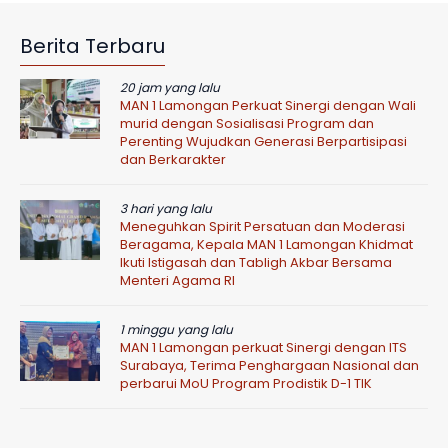
Berita Terbaru
20 jam yang lalu
MAN 1 Lamongan Perkuat Sinergi dengan Wali
murid dengan Sosialisasi Program dan
Perenting Wujudkan Generasi Berpartisipasi
dan Berkarakter
3 hari yang lalu
Meneguhkan Spirit Persatuan dan Moderasi
Beragama, Kepala MAN 1 Lamongan Khidmat
Ikuti Istigasah dan Tabligh Akbar Bersama
Menteri Agama RI
1 minggu yang lalu
MAN 1 Lamongan perkuat Sinergi dengan ITS
Surabaya, Terima Penghargaan Nasional dan
perbarui MoU Program Prodistik D-1 TIK