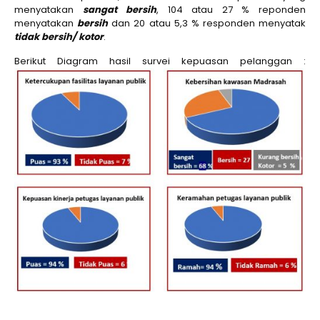
menyatakan
sangat bersih
, 104 atau 27 % reponden
menyatakan
bersih
dan 20 atau 5,3 % responden menyatak
tidak bersih/ kotor
.
Berikut Diagram hasil survei kepuasan pelanggan :