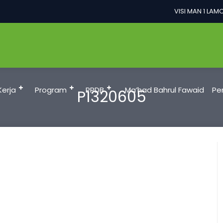
VISI MAN 1 LAMO
Kerja
Program
PPDB
Ma’had Bahrul Fawaid
Pe
P1320605