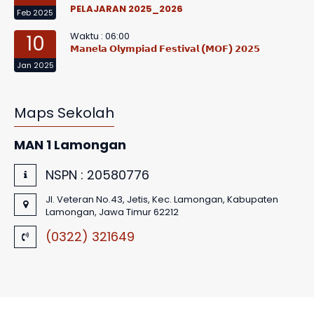
PELAJARAN 2025_2026
Feb 2025
Waktu : 06:00
10
𝗠𝗮𝗻𝗲𝗹𝗮 𝗢𝗹𝘆𝗺𝗽𝗶𝗮𝗱 𝗙𝗲𝘀𝘁𝗶𝘃𝗮𝗹 (𝗠𝗢𝗙) 𝟮𝟬𝟮𝟱
Jan 2025
Maps Sekolah
MAN 1 Lamongan
NSPN :
20580776
Jl. Veteran No.43, Jetis, Kec. Lamongan, Kabupaten
Lamongan, Jawa Timur 62212
(0322) 321649