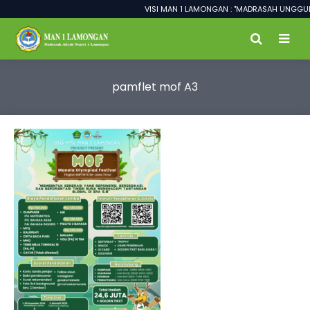
VISI MAN 1 LAMONGAN : "MADRASAH UNGGUL 
pamflet mof A3