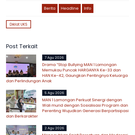
Berita
Headline
Info
Diklat UKS
Post Terkait
7 Agu 2026
Drama “Stop Bullying MAN 1 Lamongan
Memukau Puncak HARGANYA Ke-33 dan
HAN Ke-42, Gaungkan Pentingnya Keluarga
dan Perlindungan Anak
5 Agu 2026
MAN 1 Lamongan Perkuat Sinergi dengan
Wali murid dengan Sosialisasi Program dan
Perenting Wujudkan Generasi Berpartisipasi
dan Berkarakter
2 Agu 2026