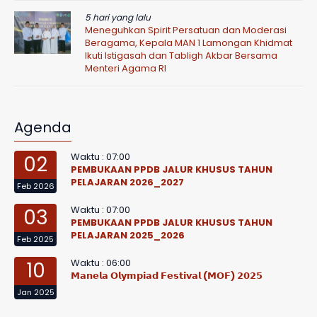
5 hari yang lalu
Meneguhkan Spirit Persatuan dan Moderasi
Beragama, Kepala MAN 1 Lamongan Khidmat
Ikuti Istigasah dan Tabligh Akbar Bersama
Menteri Agama RI
Agenda
Waktu : 07:00
02
PEMBUKAAN PPDB JALUR KHUSUS TAHUN
PELAJARAN 2026_2027
Feb 2026
Waktu : 07:00
03
PEMBUKAAN PPDB JALUR KHUSUS TAHUN
PELAJARAN 2025_2026
Feb 2025
Waktu : 06:00
10
𝗠𝗮𝗻𝗲𝗹𝗮 𝗢𝗹𝘆𝗺𝗽𝗶𝗮𝗱 𝗙𝗲𝘀𝘁𝗶𝘃𝗮𝗹 (𝗠𝗢𝗙) 𝟮𝟬𝟮𝟱
Jan 2025