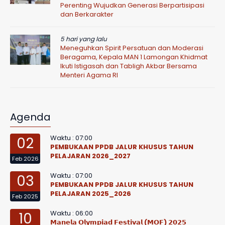
Perenting Wujudkan Generasi Berpartisipasi
dan Berkarakter
5 hari yang lalu
Meneguhkan Spirit Persatuan dan Moderasi
Beragama, Kepala MAN 1 Lamongan Khidmat
Ikuti Istigasah dan Tabligh Akbar Bersama
Menteri Agama RI
Agenda
Waktu : 07:00
02
PEMBUKAAN PPDB JALUR KHUSUS TAHUN
PELAJARAN 2026_2027
Feb 2026
Waktu : 07:00
03
PEMBUKAAN PPDB JALUR KHUSUS TAHUN
PELAJARAN 2025_2026
Feb 2025
Waktu : 06:00
10
𝗠𝗮𝗻𝗲𝗹𝗮 𝗢𝗹𝘆𝗺𝗽𝗶𝗮𝗱 𝗙𝗲𝘀𝘁𝗶𝘃𝗮𝗹 (𝗠𝗢𝗙) 𝟮𝟬𝟮𝟱