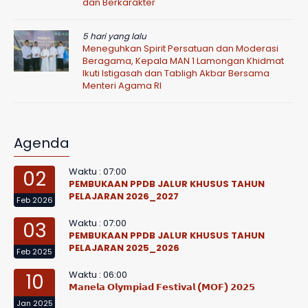
dan Berkarakter
5 hari yang lalu
Meneguhkan Spirit Persatuan dan Moderasi
Beragama, Kepala MAN 1 Lamongan Khidmat
Ikuti Istigasah dan Tabligh Akbar Bersama
Menteri Agama RI
Agenda
Waktu : 07:00
02
PEMBUKAAN PPDB JALUR KHUSUS TAHUN
PELAJARAN 2026_2027
Feb 2026
Waktu : 07:00
03
PEMBUKAAN PPDB JALUR KHUSUS TAHUN
PELAJARAN 2025_2026
Feb 2025
Waktu : 06:00
10
𝗠𝗮𝗻𝗲𝗹𝗮 𝗢𝗹𝘆𝗺𝗽𝗶𝗮𝗱 𝗙𝗲𝘀𝘁𝗶𝘃𝗮𝗹 (𝗠𝗢𝗙) 𝟮𝟬𝟮𝟱
Jan 2025