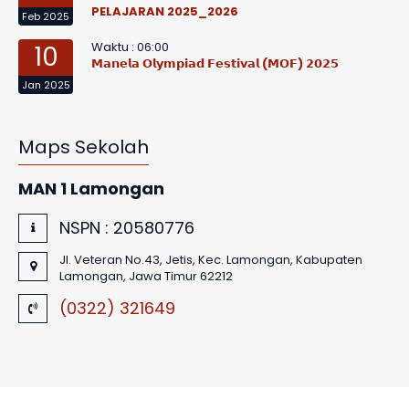
PELAJARAN 2025_2026
Feb 2025
Waktu : 06:00
10
𝗠𝗮𝗻𝗲𝗹𝗮 𝗢𝗹𝘆𝗺𝗽𝗶𝗮𝗱 𝗙𝗲𝘀𝘁𝗶𝘃𝗮𝗹 (𝗠𝗢𝗙) 𝟮𝟬𝟮𝟱
Jan 2025
Maps Sekolah
MAN 1 Lamongan
NSPN :
20580776
Jl. Veteran No.43, Jetis, Kec. Lamongan, Kabupaten
Lamongan, Jawa Timur 62212
(0322) 321649