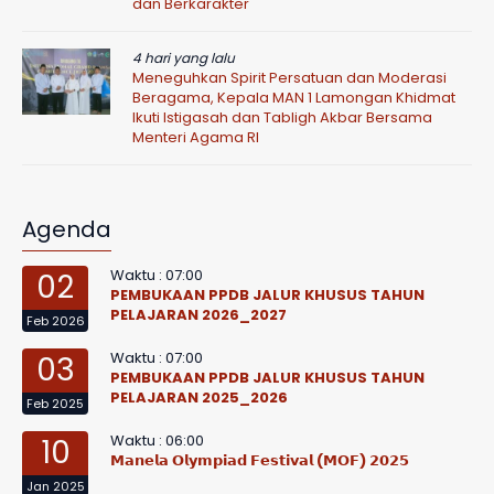
dan Berkarakter
4 hari yang lalu
Meneguhkan Spirit Persatuan dan Moderasi
Beragama, Kepala MAN 1 Lamongan Khidmat
Ikuti Istigasah dan Tabligh Akbar Bersama
Menteri Agama RI
Agenda
Waktu : 07:00
02
PEMBUKAAN PPDB JALUR KHUSUS TAHUN
PELAJARAN 2026_2027
Feb 2026
Waktu : 07:00
03
PEMBUKAAN PPDB JALUR KHUSUS TAHUN
PELAJARAN 2025_2026
Feb 2025
Waktu : 06:00
10
𝗠𝗮𝗻𝗲𝗹𝗮 𝗢𝗹𝘆𝗺𝗽𝗶𝗮𝗱 𝗙𝗲𝘀𝘁𝗶𝘃𝗮𝗹 (𝗠𝗢𝗙) 𝟮𝟬𝟮𝟱
Jan 2025