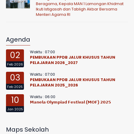
Beragama, Kepala MAN 1 Lamongan Khidmat
Ikuti Istigasah dan Tabligh Akbar Bersama
Menteri Agama RI
Agenda
Waktu : 07:00
02
PEMBUKAAN PPDB JALUR KHUSUS TAHUN
PELAJARAN 2026_2027
Feb 2026
Waktu : 07:00
03
PEMBUKAAN PPDB JALUR KHUSUS TAHUN
PELAJARAN 2025_2026
Feb 2025
Waktu : 06:00
10
𝗠𝗮𝗻𝗲𝗹𝗮 𝗢𝗹𝘆𝗺𝗽𝗶𝗮𝗱 𝗙𝗲𝘀𝘁𝗶𝘃𝗮𝗹 (𝗠𝗢𝗙) 𝟮𝟬𝟮𝟱
Jan 2025
Maps Sekolah