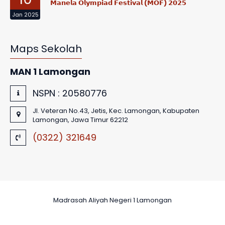
𝗠𝗮𝗻𝗲𝗹𝗮 𝗢𝗹𝘆𝗺𝗽𝗶𝗮𝗱 𝗙𝗲𝘀𝘁𝗶𝘃𝗮𝗹 (𝗠𝗢𝗙) 𝟮𝟬𝟮𝟱
Jan 2025
Maps Sekolah
MAN 1 Lamongan
NSPN :
20580776
Jl. Veteran No.43, Jetis, Kec. Lamongan, Kabupaten
Lamongan, Jawa Timur 62212
(0322) 321649
Madrasah Aliyah Negeri 1 Lamongan