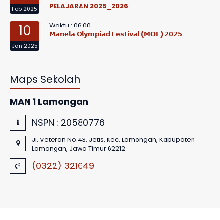
PELAJARAN 2025_2026
Feb 2025
Waktu : 06:00
10
𝗠𝗮𝗻𝗲𝗹𝗮 𝗢𝗹𝘆𝗺𝗽𝗶𝗮𝗱 𝗙𝗲𝘀𝘁𝗶𝘃𝗮𝗹 (𝗠𝗢𝗙) 𝟮𝟬𝟮𝟱
Jan 2025
Maps Sekolah
MAN 1 Lamongan
NSPN :
20580776
Jl. Veteran No.43, Jetis, Kec. Lamongan, Kabupaten
Lamongan, Jawa Timur 62212
(0322) 321649