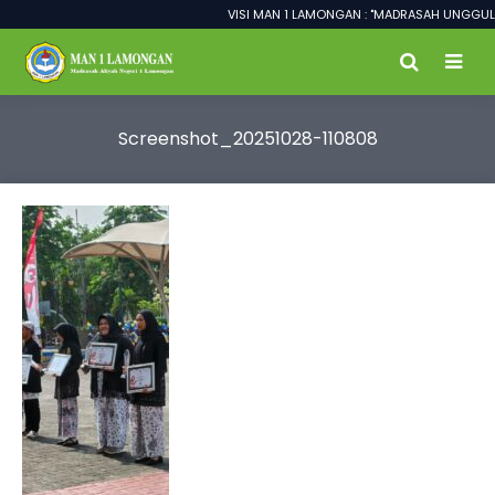
VISI MAN 1 LAMONGAN : "MADRASAH UNGGUL D
Screenshot_20251028-110808