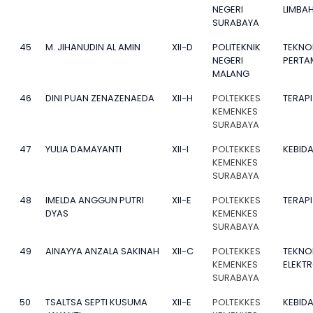
NEGERI
LIMBA
SURABAYA
45
M. JIHANUDIN AL AMIN
XII-D
POLITEKNIK
TEKNO
NEGERI
PERT
MALANG
46
DINI PUAN ZENAZENAEDA
XII-H
POLTEKKES
TERAPI
KEMENKES
SURABAYA
47
YULIA DAMAYANTI
XII-I
POLTEKKES
KEBID
KEMENKES
SURABAYA
48
IMELDA ANGGUN PUTRI
XII-E
POLTEKKES
TERAPI
DYAS
KEMENKES
SURABAYA
49
AINAYYA ANZALA SAKINAH
XII-C
POLTEKKES
TEKNO
KEMENKES
ELEKT
SURABAYA
50
TSALTSA SEPTI KUSUMA
XII-E
POLTEKKES
KEBID