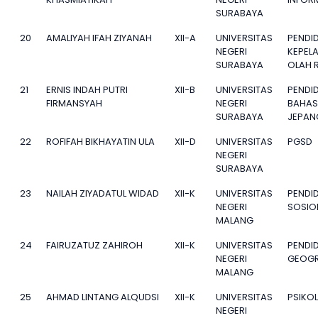
SURABAYA
20
AMALIYAH IFAH ZIYANAH
XII-A
UNIVERSITAS
PENDI
NEGERI
KEPEL
SURABAYA
OLAH 
21
ERNIS INDAH PUTRI
XII-B
UNIVERSITAS
PENDI
FIRMANSYAH
NEGERI
BAHA
SURABAYA
JEPAN
22
ROFIFAH BIKHAYATIN ULA
XII-D
UNIVERSITAS
PGSD
NEGERI
SURABAYA
23
NAILAH ZIYADATUL WIDAD
XII-K
UNIVERSITAS
PENDI
NEGERI
SOSIO
MALANG
24
FAIRUZATUZ ZAHIROH
XII-K
UNIVERSITAS
PENDI
NEGERI
GEOGR
MALANG
25
AHMAD LINTANG ALQUDSI
XII-K
UNIVERSITAS
PSIKO
NEGERI