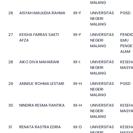
MALANG
26
AISYAH MAULIDIA RAHMA
XII-F
UNIVERSITAS
PGSD
NEGERI
MALANG
27
KEISHA FARRAS SAKTI
XII-F
UNIVERSITAS
PENDI
AFZA
NEGERI
ILMU
MALANG
PENGE
ALAM
28
AIKO DIVA MAHARANI
XII-I
UNIVERSITAS
KESEH
NEGERI
MASYA
MALANG
29
ANNISA’ ROHMA LESTARI
XII-H
UNIVERSITAS
PGSD
NEGERI
MALANG
30
NINDIRA RESMA FIANTIKA
XII-H
UNIVERSITAS
KESEH
NEGERI
MASYA
MALANG
31
RENATA RASTRA EDRIA
XII-D
UNIVERSITAS
KESEH
NEGERI
MASYA