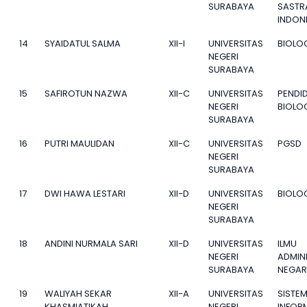
SURABAYA
SASTR
INDON
14
SYAIDATUL SALMA
XII-I
UNIVERSITAS
BIOLO
NEGERI
SURABAYA
15
SAFIROTUN NAZWA
XII-C
UNIVERSITAS
PENDI
NEGERI
BIOLO
SURABAYA
16
PUTRI MAULIDAN
XII-C
UNIVERSITAS
PGSD
NEGERI
SURABAYA
17
DWI HAWA LESTARI
XII-D
UNIVERSITAS
BIOLO
NEGERI
SURABAYA
18
ANDINI NURMALA SARI
XII-D
UNIVERSITAS
ILMU
NEGERI
ADMIN
SURABAYA
NEGA
19
WALIYAH SEKAR
XII-A
UNIVERSITAS
SISTE
KHASMIATIKAH
NEGERI
INFOR