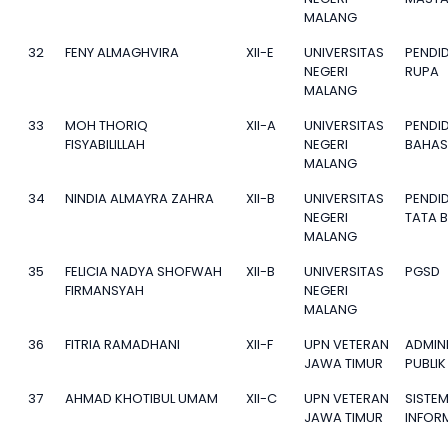
MALANG
32
FENY ALMAGHVIRA
XII-E
UNIVERSITAS
PENDID
NEGERI
RUPA
MALANG
33
MOH THORIQ
XII-A
UNIVERSITAS
PENDI
FISYABILILLAH
NEGERI
BAHAS
MALANG
34
NINDIA ALMAYRA ZAHRA
XII-B
UNIVERSITAS
PENDI
NEGERI
TATA 
MALANG
35
FELICIA NADYA SHOFWAH
XII-B
UNIVERSITAS
PGSD
FIRMANSYAH
NEGERI
MALANG
36
FITRIA RAMADHANI
XII-F
UPN VETERAN
ADMIN
JAWA TIMUR
PUBLIK
37
AHMAD KHOTIBUL UMAM
XII-C
UPN VETERAN
SISTE
JAWA TIMUR
INFOR