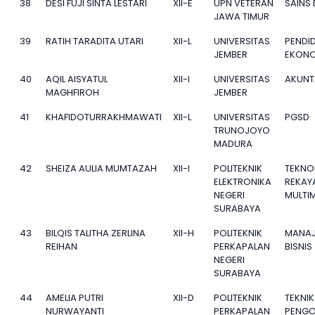
38
DESI FUJI SINTA LESTARI
XII-E
UPN VETERAN
SAINS
JAWA TIMUR
39
RATIH TARADITA UTARI
XII-L
UNIVERSITAS
PENDI
JEMBER
EKONO
40
AQIL AISYATUL
XII-I
UNIVERSITAS
AKUNT
MAGHFIROH
JEMBER
41
KHAFIDOTURRAKHMAWATI
XII-L
UNIVERSITAS
PGSD
TRUNOJOYO
MADURA
42
SHEIZA AULIA MUMTAZAH
XII-I
POLITEKNIK
TEKNO
ELEKTRONIKA
REKAY
NEGERI
MULTI
SURABAYA
43
BILQIS TALITHA ZERLINA
XII-H
POLITEKNIK
MANA
REIHAN
PERKAPALAN
BISNIS
NEGERI
SURABAYA
44
AMELIA PUTRI
XII-D
POLITEKNIK
TEKNIK
NURWAYANTI
PERKAPALAN
PENGO