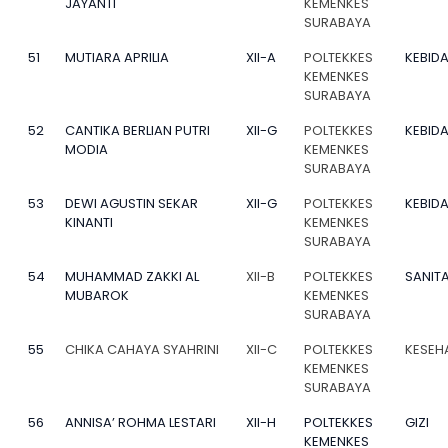
JAYANTI
KEMENKES
SURABAYA
51
MUTIARA APRILIA
XII-A
POLTEKKES
KEBID
KEMENKES
SURABAYA
52
CANTIKA BERLIAN PUTRI
XII-G
POLTEKKES
KEBID
MODIA
KEMENKES
SURABAYA
53
DEWI AGUSTIN SEKAR
XII-G
POLTEKKES
KEBID
KINANTI
KEMENKES
SURABAYA
54
MUHAMMAD ZAKKI AL
XII-B
POLTEKKES
SANITA
MUBAROK
KEMENKES
SURABAYA
55
CHIKA CAHAYA SYAHRINI
XII-C
POLTEKKES
KESEH
KEMENKES
SURABAYA
56
ANNISA’ ROHMA LESTARI
XII-H
POLTEKKES
GIZI
KEMENKES