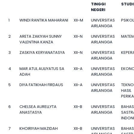
TINGGI
STUDI
NEGERI
1
WINDI RANTIKA MAHARANI
XII-M
UNIVERSITAS
PSIKO
AIRLANGGA
2
ARETA ZAKIYAH SUNNY
XII-N
UNIVERSITAS
MATEM
VALENTINA KANZA
AIRLANGGA
3
ZASKIYA KERYANATASYA
XII-N
UNIVERSITAS
KEPER
AIRLANGGA
4
MAR ATUL AULIYATUS SA
XII-A
UNIVERSITAS
EKONO
ADAH
AIRLANGGA
5
DIYA FATIKHAH FIRDAUS
XII-A
UNIVERSITAS
TEKNO
AIRLANGGA
HASIL
PERIK
6
CHELSEA AURELLYTA
XII-B
UNIVERSITAS
BAHAS
ANASTASYA
AIRLANGGA
SASTR
INDON
7
KHOIRIYAH MAZIDAH
XII-B
UNIVERSITAS
BAHAS