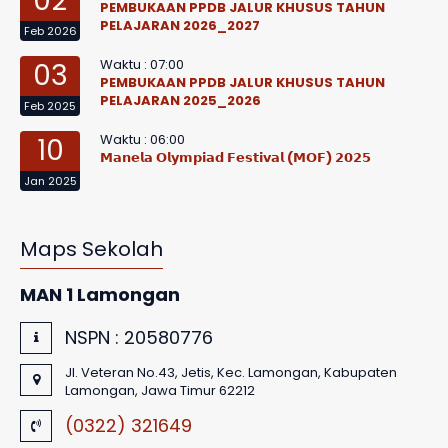
02
PEMBUKAAN PPDB JALUR KHUSUS TAHUN
PELAJARAN 2026_2027
Feb 2026
Waktu : 07:00
03
PEMBUKAAN PPDB JALUR KHUSUS TAHUN
PELAJARAN 2025_2026
Feb 2025
Waktu : 06:00
10
𝗠𝗮𝗻𝗲𝗹𝗮 𝗢𝗹𝘆𝗺𝗽𝗶𝗮𝗱 𝗙𝗲𝘀𝘁𝗶𝘃𝗮𝗹 (𝗠𝗢𝗙) 𝟮𝟬𝟮𝟱
Jan 2025
Maps Sekolah
MAN 1 Lamongan
NSPN :
20580776
Jl. Veteran No.43, Jetis, Kec. Lamongan, Kabupaten
Lamongan, Jawa Timur 62212
(0322) 321649