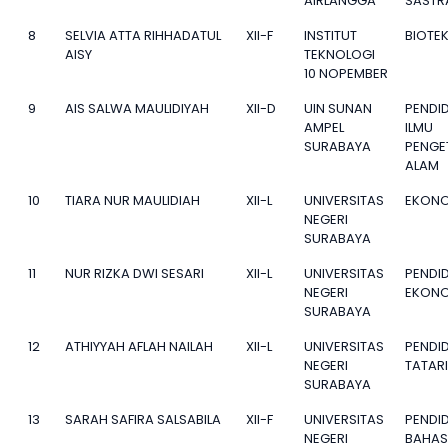
AIRLANGGA
SASTR
8
SELVIA ATTA RIHHADATUL
XII-F
INSTITUT
BIOTE
AISY
TEKNOLOGI
10 NOPEMBER
9
AIS SALWA MAULIDIYAH
XII-D
UIN SUNAN
PENDI
AMPEL
ILMU
SURABAYA
PENGE
ALAM
10
TIARA NUR MAULIDIAH
XII-L
UNIVERSITAS
EKONO
NEGERI
SURABAYA
11
NUR RIZKA DWI SESARI
XII-L
UNIVERSITAS
PENDI
NEGERI
EKONO
SURABAYA
12
ATHIYYAH AFLAH NAILAH
XII-L
UNIVERSITAS
PENDI
NEGERI
TATAR
SURABAYA
13
SARAH SAFIRA SALSABILA
XII-F
UNIVERSITAS
PENDI
NEGERI
BAHAS