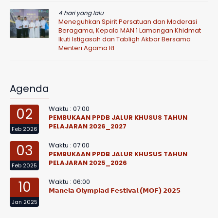
4 hari yang lalu
Meneguhkan Spirit Persatuan dan Moderasi
Beragama, Kepala MAN 1 Lamongan Khidmat
Ikuti Istigasah dan Tabligh Akbar Bersama
Menteri Agama RI
Agenda
Waktu : 07:00
02
PEMBUKAAN PPDB JALUR KHUSUS TAHUN
PELAJARAN 2026_2027
Feb 2026
Waktu : 07:00
03
PEMBUKAAN PPDB JALUR KHUSUS TAHUN
PELAJARAN 2025_2026
Feb 2025
Waktu : 06:00
10
𝗠𝗮𝗻𝗲𝗹𝗮 𝗢𝗹𝘆𝗺𝗽𝗶𝗮𝗱 𝗙𝗲𝘀𝘁𝗶𝘃𝗮𝗹 (𝗠𝗢𝗙) 𝟮𝟬𝟮𝟱
Jan 2025