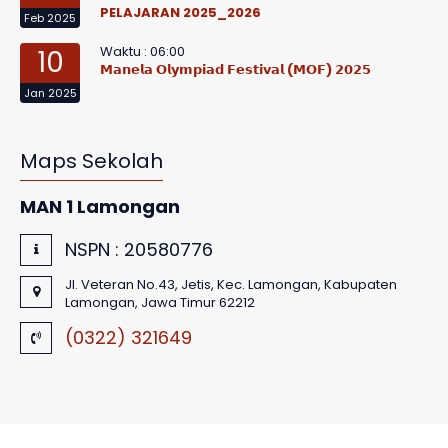
PELAJARAN 2025_2026
Feb 2025
Waktu : 06:00
10
𝗠𝗮𝗻𝗲𝗹𝗮 𝗢𝗹𝘆𝗺𝗽𝗶𝗮𝗱 𝗙𝗲𝘀𝘁𝗶𝘃𝗮𝗹 (𝗠𝗢𝗙) 𝟮𝟬𝟮𝟱
Jan 2025
Maps Sekolah
MAN 1 Lamongan
NSPN :
20580776
Jl. Veteran No.43, Jetis, Kec. Lamongan, Kabupaten
Lamongan, Jawa Timur 62212
(0322) 321649