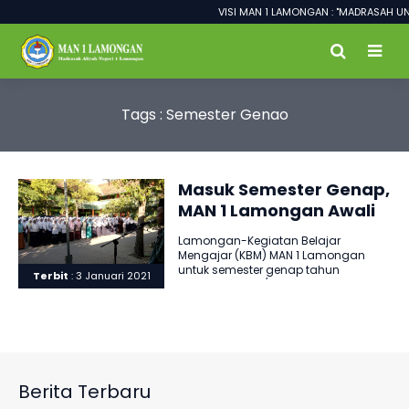
VISI MAN 1 LAMONGAN : "MADRASAH UN
Tags : Semester Genao
Masuk Semester Genap,
MAN 1 Lamongan Awali
Pembelajaran Daring
Lamongan-Kegiatan Belajar
Mengajar (KBM) MAN 1 Lamongan
untuk semester genap tahun
Terbit
: 3 Januari 2021
pelajaran 2020/2021 dilakukan
dengan cara daring atau
Pembelajaran Jarak..
Berita Terbaru