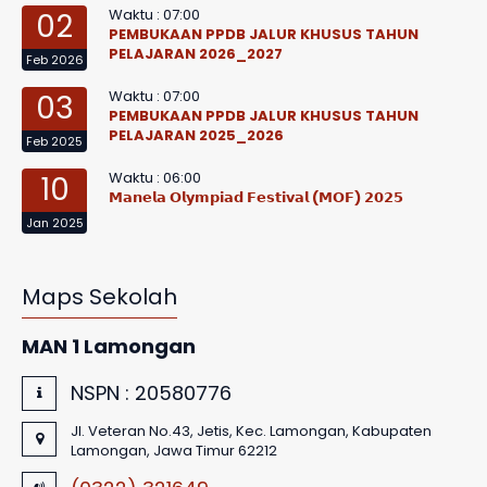
Waktu : 07:00
02
PEMBUKAAN PPDB JALUR KHUSUS TAHUN
PELAJARAN 2026_2027
Feb 2026
Waktu : 07:00
03
PEMBUKAAN PPDB JALUR KHUSUS TAHUN
PELAJARAN 2025_2026
Feb 2025
Waktu : 06:00
10
𝗠𝗮𝗻𝗲𝗹𝗮 𝗢𝗹𝘆𝗺𝗽𝗶𝗮𝗱 𝗙𝗲𝘀𝘁𝗶𝘃𝗮𝗹 (𝗠𝗢𝗙) 𝟮𝟬𝟮𝟱
Jan 2025
Maps Sekolah
MAN 1 Lamongan
NSPN :
20580776
Jl. Veteran No.43, Jetis, Kec. Lamongan, Kabupaten
Lamongan, Jawa Timur 62212