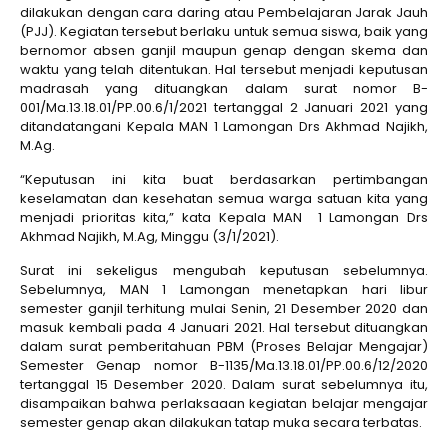
dilakukan dengan cara daring atau Pembelajaran Jarak Jauh
(PJJ). Kegiatan tersebut berlaku untuk semua siswa, baik yang
bernomor absen ganjil maupun genap dengan skema dan
waktu yang telah ditentukan. Hal tersebut menjadi keputusan
madrasah yang dituangkan dalam surat nomor B-
001/Ma.13.18.01/PP.00.6/1/2021 tertanggal 2 Januari 2021 yang
ditandatangani Kepala MAN 1 Lamongan Drs Akhmad Najikh,
M.Ag.
“Keputusan ini kita buat berdasarkan pertimbangan
keselamatan dan kesehatan semua warga satuan kita yang
menjadi prioritas kita,” kata Kepala MAN 1 Lamongan Drs
Akhmad Najikh, M.Ag, Minggu (3/1/2021).
Surat ini sekeligus mengubah keputusan sebelumnya.
Sebelumnya, MAN 1 Lamongan menetapkan hari libur
semester ganjil terhitung mulai Senin, 21 Desember 2020 dan
masuk kembali pada 4 Januari 2021. Hal tersebut dituangkan
dalam surat pemberitahuan PBM (Proses Belajar Mengajar)
Semester Genap nomor B-1135/Ma.13.18.01/PP.00.6/12/2020
tertanggal 15 Desember 2020. Dalam surat sebelumnya itu,
disampaikan bahwa perlaksaaan kegiatan belajar mengajar
semester genap akan dilakukan tatap muka secara terbatas.