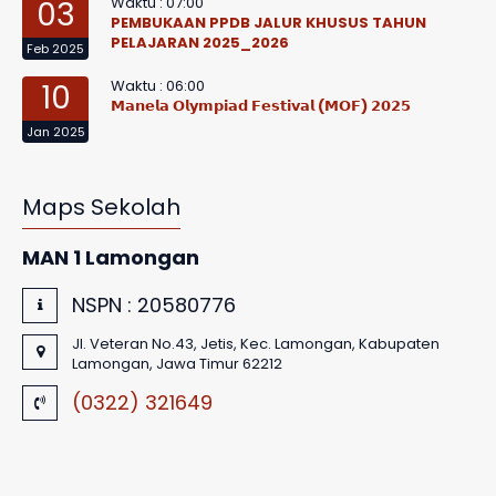
Waktu : 07:00
03
PEMBUKAAN PPDB JALUR KHUSUS TAHUN
PELAJARAN 2025_2026
Feb 2025
Waktu : 06:00
10
𝗠𝗮𝗻𝗲𝗹𝗮 𝗢𝗹𝘆𝗺𝗽𝗶𝗮𝗱 𝗙𝗲𝘀𝘁𝗶𝘃𝗮𝗹 (𝗠𝗢𝗙) 𝟮𝟬𝟮𝟱
Jan 2025
Maps Sekolah
MAN 1 Lamongan
NSPN :
20580776
Jl. Veteran No.43, Jetis, Kec. Lamongan, Kabupaten
Lamongan, Jawa Timur 62212
(0322) 321649