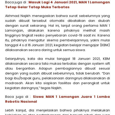
Baca juga di :
Masuk Lagi 4 Januari 2021, MAN 1 Lamongan
Tetap Gelar Tatap Muka Terbatas
Akhmad Najikh menegaskan bahwa surat sebelumnya yang
sudah dibuat tersebut otomatis dibatalkan dan diubah
dengan surat sekarang. Hal ini, lanjut orang pertama MAN 1
Lamongan, dilakukan karena pihaknya melihat masih
tingginya tingkat resiko penyebaran covid-19 saat ini. Karena
itu, pihaknya mengatur skema pembelajarnnya, yakni mulai
tanggal 4 s.d 16 Januari 2021, kegiatan belajar mengajar (KBM)
dilaksanakan secara daring untuk semua siswa.
Selanjutnya, kata dia mulai tanggal 18 Januari 2021, KBM
dilaksanakan secara tata mukaa terbatas dengan system sift
atau bergantian. Adapun pembagiannya dibuat sesuai
dengan yang sudah dibuat sebelumnya, tidak berubah. “Dan
bagi ibu/bapak guru, pelaksanaan daringnya dilaksanakan di
madrasah. Akan kita siapkan fasilitas dan perangkat untuk
kegiatan daringnya,” tegas Najikh.
Baca juga di :
Siswa MAN 1 Lamongan Juara 1 Lomba
Robotic Nasional
Lebih kanjut, dia menjelaskan bahwa pihaknya melakukan