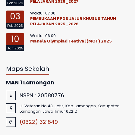
PELAJARAN 2026_2027
Feb 2026
Waktu : 07:00
03
PEMBUKAAN PPDB JALUR KHUSUS TAHUN
PELAJARAN 2025_2026
Feb 2025
Waktu : 06:00
10
𝗠𝗮𝗻𝗲𝗹𝗮 𝗢𝗹𝘆𝗺𝗽𝗶𝗮𝗱 𝗙𝗲𝘀𝘁𝗶𝘃𝗮𝗹 (𝗠𝗢𝗙) 𝟮𝟬𝟮𝟱
Jan 2025
Maps Sekolah
MAN 1 Lamongan
NSPN :
20580776
Jl. Veteran No.43, Jetis, Kec. Lamongan, Kabupaten
Lamongan, Jawa Timur 62212
(0322) 321649