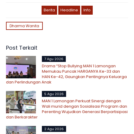
Berita
Headline
Info
Dharma Wanita
Post Terkait
7 Agu 2026
Drama “Stop Bullying MAN 1 Lamongan
Memukau Puncak HARGANYA Ke-33 dan
HAN Ke-42, Gaungkan Pentingnya Keluarga
dan Perlindungan Anak
5 Agu 2026
MAN 1 Lamongan Perkuat Sinergi dengan
Wali murid dengan Sosialisasi Program dan
Perenting Wujudkan Generasi Berpartisipasi
dan Berkarakter
2 Agu 2026