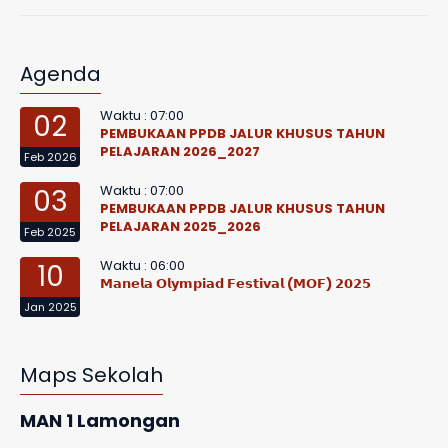
Agenda
Waktu : 07:00
02
PEMBUKAAN PPDB JALUR KHUSUS TAHUN
PELAJARAN 2026_2027
Feb 2026
Waktu : 07:00
03
PEMBUKAAN PPDB JALUR KHUSUS TAHUN
PELAJARAN 2025_2026
Feb 2025
Waktu : 06:00
10
𝗠𝗮𝗻𝗲𝗹𝗮 𝗢𝗹𝘆𝗺𝗽𝗶𝗮𝗱 𝗙𝗲𝘀𝘁𝗶𝘃𝗮𝗹 (𝗠𝗢𝗙) 𝟮𝟬𝟮𝟱
Jan 2025
Maps Sekolah
MAN 1 Lamongan