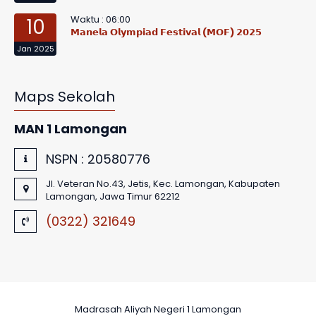
Waktu : 06:00
10
𝗠𝗮𝗻𝗲𝗹𝗮 𝗢𝗹𝘆𝗺𝗽𝗶𝗮𝗱 𝗙𝗲𝘀𝘁𝗶𝘃𝗮𝗹 (𝗠𝗢𝗙) 𝟮𝟬𝟮𝟱
Jan 2025
Maps Sekolah
MAN 1 Lamongan
NSPN :
20580776
Jl. Veteran No.43, Jetis, Kec. Lamongan, Kabupaten
Lamongan, Jawa Timur 62212
(0322) 321649
Madrasah Aliyah Negeri 1 Lamongan