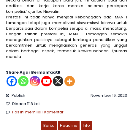
secara brilian di hadapan para juri. Ini adalah bukti dari
dedikasi dan kerja keras mereka selama persiapan
kompetisi,” ujar Ibu Niswatin.
Prestasi ini tidak hanya menjadi kebanggaan bagi MAN 1
Lamongan tetapi juga memotivasi siswa-siswi lainnya untuk
berpartisipasi dalam kompetisi serupa di masa mendatang.
Dengan raihan prestasi ini, MAN 1 Lamongan semakin
meneguhkan posisinya sebagai lembaga pendidikan yang
berkomitmen untuk menghasilkan generasi yang unggul
dalam berbagai aspek, termasuk kewirausahaan. (humas
manela
Share Agar Bermanfaat!!
Publish
November 19, 2023
Dibaca 1118 kali
Pos ini memiliki 1 Komentar
Berita
Headline
Info