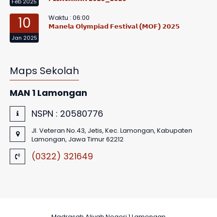
Feb 2025
Waktu : 06:00
10
𝗠𝗮𝗻𝗲𝗹𝗮 𝗢𝗹𝘆𝗺𝗽𝗶𝗮𝗱 𝗙𝗲𝘀𝘁𝗶𝘃𝗮𝗹 (𝗠𝗢𝗙) 𝟮𝟬𝟮𝟱
Jan 2025
Maps Sekolah
MAN 1 Lamongan
NSPN :
20580776
Jl. Veteran No.43, Jetis, Kec. Lamongan, Kabupaten
Lamongan, Jawa Timur 62212
(0322) 321649
Madrasah Aliyah Negeri 1 Lamongan