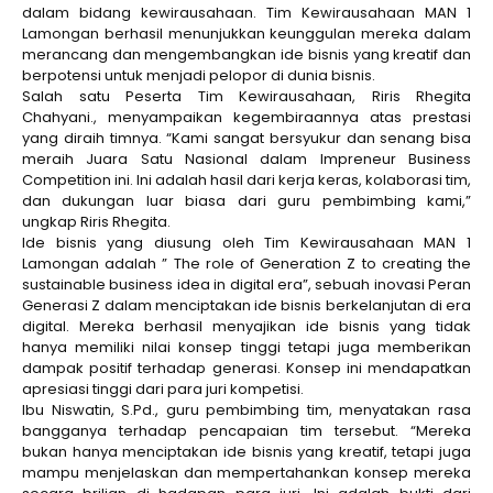
dalam bidang kewirausahaan. Tim Kewirausahaan MAN 1
Lamongan berhasil menunjukkan keunggulan mereka dalam
merancang dan mengembangkan ide bisnis yang kreatif dan
berpotensi untuk menjadi pelopor di dunia bisnis.
Salah satu Peserta Tim Kewirausahaan, Riris Rhegita
Chahyani., menyampaikan kegembiraannya atas prestasi
yang diraih timnya. “Kami sangat bersyukur dan senang bisa
meraih Juara Satu Nasional dalam Impreneur Business
Competition ini. Ini adalah hasil dari kerja keras, kolaborasi tim,
dan dukungan luar biasa dari guru pembimbing kami,”
ungkap Riris Rhegita.
Ide bisnis yang diusung oleh Tim Kewirausahaan MAN 1
Lamongan adalah ” The role of Generation Z to creating the
sustainable business idea in digital era”, sebuah inovasi Peran
Generasi Z dalam menciptakan ide bisnis berkelanjutan di era
digital. Mereka berhasil menyajikan ide bisnis yang tidak
hanya memiliki nilai konsep tinggi tetapi juga memberikan
dampak positif terhadap generasi. Konsep ini mendapatkan
apresiasi tinggi dari para juri kompetisi.
Ibu Niswatin, S.Pd., guru pembimbing tim, menyatakan rasa
bangganya terhadap pencapaian tim tersebut. “Mereka
bukan hanya menciptakan ide bisnis yang kreatif, tetapi juga
mampu menjelaskan dan mempertahankan konsep mereka