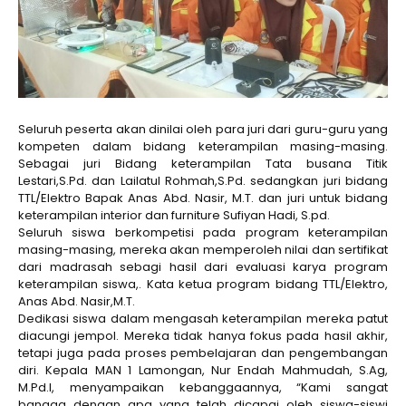
Seluruh peserta akan dinilai oleh para juri dari guru-guru yang
kompeten dalam bidang keterampilan masing-masing.
Sebagai juri Bidang keterampilan Tata busana Titik
Lestari,S.Pd. dan Lailatul Rohmah,S.Pd. sedangkan juri bidang
TTL/Elektro Bapak Anas Abd. Nasir, M.T. dan juri untuk bidang
keterampilan interior dan furniture Sufiyan Hadi, S.pd.
Seluruh siswa berkompetisi pada program keterampilan
masing-masing, mereka akan memperoleh nilai dan sertifikat
dari madrasah sebagi hasil dari evaluasi karya program
keterampilan siswa,. Kata ketua program bidang TTL/Elektro,
Anas Abd. Nasir,M.T.
Dedikasi siswa dalam mengasah keterampilan mereka patut
diacungi jempol. Mereka tidak hanya fokus pada hasil akhir,
tetapi juga pada proses pembelajaran dan pengembangan
diri. Kepala MAN 1 Lamongan, Nur Endah Mahmudah, S.Ag,
M.Pd.I, menyampaikan kebanggaannya, “Kami sangat
bangga dengan apa yang telah dicapai oleh siswa-siswi