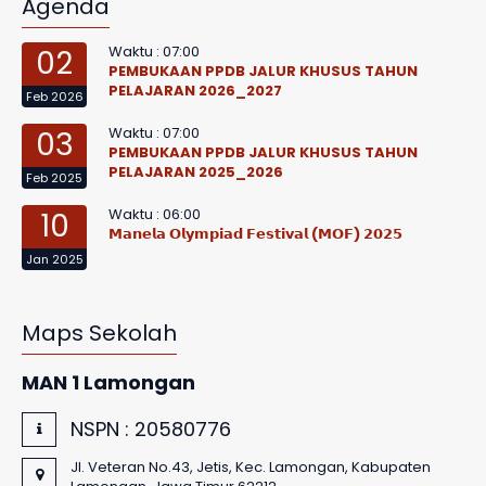
Agenda
Waktu : 07:00
02
PEMBUKAAN PPDB JALUR KHUSUS TAHUN
PELAJARAN 2026_2027
Feb 2026
Waktu : 07:00
03
PEMBUKAAN PPDB JALUR KHUSUS TAHUN
PELAJARAN 2025_2026
Feb 2025
Waktu : 06:00
10
𝗠𝗮𝗻𝗲𝗹𝗮 𝗢𝗹𝘆𝗺𝗽𝗶𝗮𝗱 𝗙𝗲𝘀𝘁𝗶𝘃𝗮𝗹 (𝗠𝗢𝗙) 𝟮𝟬𝟮𝟱
Jan 2025
Maps Sekolah
MAN 1 Lamongan
NSPN :
20580776
Jl. Veteran No.43, Jetis, Kec. Lamongan, Kabupaten