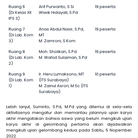
Ruang 6
Arif Purwanto, S.Si
19 peserta
(Di Kelas XII
Wiwik Hidayati, S.Pd
IPS 3)
Ruang 7
Anas Abdul Nasir, S.Pd,
19 peserta
(Di Lab. Kom
MT
3)
M. Zamroni, S.Kom
Ruang 8
Moh. Sholikan, S.Pd
19 peserta
(Di Lab. Kom
M. Wahid Sulaiman, S.Pd
2)
Ruang 9
Ir. Heru Lumaksono, MT
10 peserta
(Di Lab. Kom
(ITS Surabaya)
1)
M. Zainul Asrori, M.Sc (ITS
Surabaya)
Lebih lanjut, Suminto, S.Pd, M.Pd yang ditemui di sela-sela
aktivitasnya mengatur dan memantau jalannya ujian karya
akhir mengatakan bahwa siswa yang belum mengikuti ujian
karya akhir di gelombang pertama akan dijadwalkan
mengikuti ujian gelombang kedua pada Sabtu, 5 Nopember
2022.