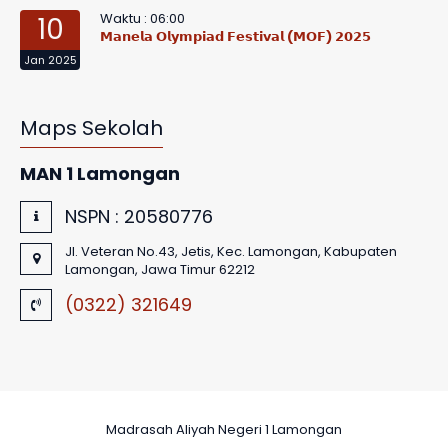
Waktu : 06:00
10
𝗠𝗮𝗻𝗲𝗹𝗮 𝗢𝗹𝘆𝗺𝗽𝗶𝗮𝗱 𝗙𝗲𝘀𝘁𝗶𝘃𝗮𝗹 (𝗠𝗢𝗙) 𝟮𝟬𝟮𝟱
Jan 2025
Maps Sekolah
MAN 1 Lamongan
NSPN :
20580776
Jl. Veteran No.43, Jetis, Kec. Lamongan, Kabupaten
Lamongan, Jawa Timur 62212
(0322) 321649
Madrasah Aliyah Negeri 1 Lamongan