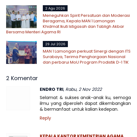
2 Agu 2026
Meneguhkan Spirit Persatuan dan Moderasi
Beragama, Kepala MAN 1 Lamongan
Khidmat Ikuti Istigasah dan Tabligh Akbar
Bersama Menteri Agama RI
29 Jul 2026
MAN 1 Lamongan perkuat Sinergi dengan ITS
Surabaya, Terima Penghargaan Nasional
dan perbarui MoU Program Prodistik D-1 TIK
2 Komentar
ENDRO TRI
,
Rabu, 2 Nov 2022
Selamat & sukses anak-anak ku, semoga
ilmu yang diperoleh dapat dikembangkan
& bermanfaat untuk kalian kedepan.
Reply
KEPALA KANTOR KEMENTRIAN AGAMA