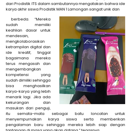
dari Prodistik ITS dalam sambutannya mengatakan bahwa ide
karya akhir siswa Prodistik MAN 1 Lamongan sangat unik dan
berbeda. “Mereka
sudah memiliki
keahlian dasar untuk
mendesain,
mengkolaborasikan
ketrampilan digital dan
ide kreatif, tinggal
bagaimana mereka
terus mengasah dan
mengembangkan
kompetensi yang
sudah dimiliki sehingga
bisa menghasilkan
karya-karya yang lebih
menarik lagi. Jika ada
kekurangan dan
masukan dari penguji,
itu semata-mata sebagai batu loncatan untuk
menyempurnakan karya siswa serta memberikan
pengalaman baru sehingga mereka lebih siap dengan
tantangan di masa yang akan datang,” tegasnya.