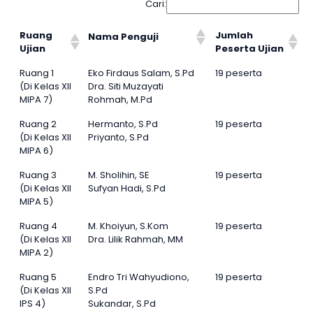
Cari:
Ruang
Jumlah
Nama Penguji
Ujian
Peserta Ujian
Ruang 1
Eko Firdaus Salam, S.Pd
19 peserta
(Di Kelas XII
Dra. Siti Muzayati
MIPA 7)
Rohmah, M.Pd
Ruang 2
Hermanto, S.Pd
19 peserta
(Di Kelas XII
Priyanto, S.Pd
MIPA 6)
Ruang 3
M. Sholihin, SE
19 peserta
(Di Kelas XII
Sufyan Hadi, S.Pd
MIPA 5)
Ruang 4
M. Khoiyun, S.Kom
19 peserta
(Di Kelas XII
Dra. Lilik Rahmah, MM
MIPA 2)
Ruang 5
Endro Tri Wahyudiono,
19 peserta
(Di Kelas XII
S.Pd
IPS 4)
Sukandar, S.Pd