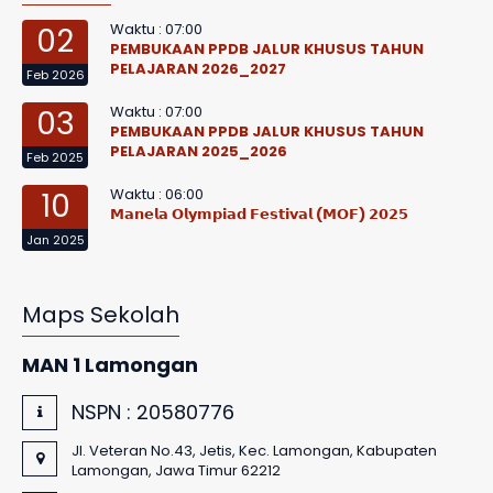
Waktu : 07:00
02
PEMBUKAAN PPDB JALUR KHUSUS TAHUN
PELAJARAN 2026_2027
Feb 2026
Waktu : 07:00
03
PEMBUKAAN PPDB JALUR KHUSUS TAHUN
PELAJARAN 2025_2026
Feb 2025
Waktu : 06:00
10
𝗠𝗮𝗻𝗲𝗹𝗮 𝗢𝗹𝘆𝗺𝗽𝗶𝗮𝗱 𝗙𝗲𝘀𝘁𝗶𝘃𝗮𝗹 (𝗠𝗢𝗙) 𝟮𝟬𝟮𝟱
Jan 2025
Maps Sekolah
MAN 1 Lamongan
NSPN :
20580776
Jl. Veteran No.43, Jetis, Kec. Lamongan, Kabupaten
Lamongan, Jawa Timur 62212