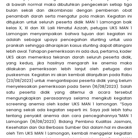
di bawah normal maka dibutuhkan pengecekan setiap tiga
bulan sekali dan dikombinasi dengan pemberian obat
penambah darah serta mengatur pola makan. Kegiatan ini
ditujukan untuk seluruh peserta didik MAN 1 Lamongan baik
kelas X, XI dan XII. Laili Himatul Azizah, petugas UKS MAN 1
Lamongan menyampaikan bahwa tujuan dari kegiatan ini
adalah sebagai upaya pencegahan stunting untuk usia
pranikah sehingga diharapkan kasus stunting dapat ditangani
lebih awal. Tahapan pemeriksaan ini ada dua, pertama, kader
UKS akan memeriksa tekanan darah seluruh peserta didik,
yang kedua, jika hasilnya mengarah ke anemia maka
dilakukan pemeriksaan lebih lanjut oleh petugas dari
puskesmas. Kegiatan ini akan kembali dilanjutkan pada Rabu
(23/08/2023) untuk mengantisipasi peserta didik yang belum
menyelesaikan pemeriksaan pada Senin (16/08/2023). Salah
satu peserta didik yang ditemui di acara tersebut
mengungkapkan perasaannya selama mengikuti kegiatan
screening anemia oleh kader UKS MAN 1 lamongan. “Saya
senang sekali ada kegiatan seperti ini. Saya jadi lebih tahu
tentang penyakit anemia dan cara pencegahannya.”MAN 1
Lamongan (16/08/2023). Bidang Pembina Kualitas Jasmani,
Kesehatan dan Gizi Berbasis Sumber Gizi dalam hal ini diwakili
oleh Tim UKS MAN 1 Lamongan, kembali menggelar kegiatan