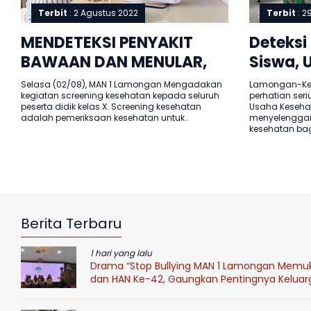
Terbit
: 2 Agustus 2022
Terbit
: 2
MENDETEKSI PENYAKIT
Deteksi
BAWAAN DAN MENULAR,
Siswa, 
MAN 1 LAMONGAN
Lamong
Selasa (02/08), MAN 1 Lamongan Mengadakan
Lamongan-Kes
kegiatan screening kesehatan kepada seluruh
perhatian seri
MENGADAKAN SCREENING
Screeni
peserta didik kelas X. Screening kesehatan
Usaha Keseha
KESEHATAN PESERTA DIDIK
adalah pemeriksaan kesehatan untuk..
menyelenggar
kesehatan bag
BARU.
Berita Terbaru
1 hari yang lalu
Drama “Stop Bullying MAN 1 Lamongan Mem
dan HAN Ke-42, Gaungkan Pentingnya Keluar