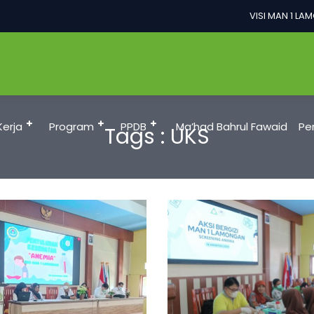
VISI MAN 1 LAMO
Kerja
Program
PPDB
Ma’had Bahrul Fawaid
Pe
Tags : UKS