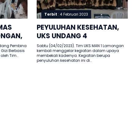
Terbit
: 4 Februari 2023
MAS
PEYULUHAN KESEHATAN,
NGAN,
UKS UNDANG 4
A DALAM
MAHASISWA KESEHATAN
idang Pembina
Sabtu (04/02/2023). Tim UKS MAN 1 Lamongan
Gizi Berbasis
kembali menggelar kegiatan dalam upaya
ALUMNI MAN 1 LAMONGAN
 oleh Tim..
membekali kadernya. Kegiatan berupa
penyuluhan kesehatan ini di..