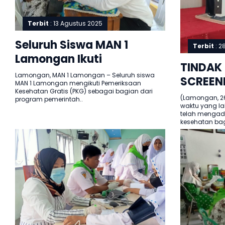
Terbit
: 13 Agustus 2025
Seluruh Siswa MAN 1
Terbit
: 2
Lamongan Ikuti
TINDAK
Pemeriksaan Kesehatan
Lamongan, MAN 1 Lamongan – Seluruh siswa
SCREENI
MAN 1 Lamongan mengikuti Pemeriksaan
Gratis
Kesehatan Gratis (PKG) sebagai bagian dari
LAMONG
(Lamongan, 26
program pemerintah..
waktu yang la
PENYUL
telah mengad
kesehatan bagi