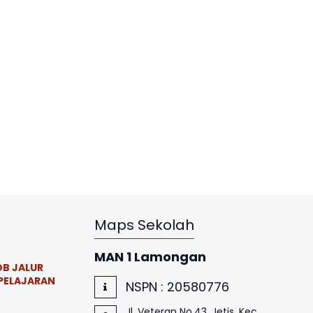
Maps Sekolah
MAN 1 Lamongan
B JALUR
PELAJARAN
NSPN :
20580776
Jl. Veteran No.43, Jetis, Kec.