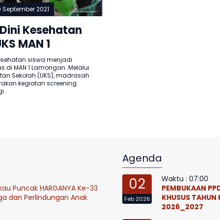
9 September 2021
 Dini Kesehatan
UKS MAN 1
an Adakan
ehatan siswa menjadi
us di MAN 1 Lamongan. Melalui
ng
tan Sekolah (UKS), madrasah
akan kegiatan screening
i..
Agenda
Waktu : 07:00
02
ukau Puncak HARGANYA Ke-33
PEMBUKAAN PPD
ga dan Perlindungan Anak
KHUSUS TAHUN 
Feb 2026
2026_2027