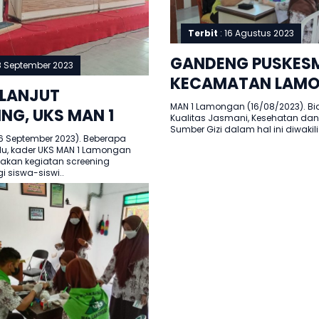
Terbit
: 16 Agustus 2023
GANDENG PUSKES
8 September 2023
KECAMATAN LAMO
 LANJUT
SCREENING ANEMI
MAN 1 Lamongan (16/08/2023). B
NG, UKS MAN 1
Kualitas Jasmani, Kesehatan dan 
AKSI GIZI MAN 1
Sumber Gizi dalam hal ini diwakili
AN LAKUKAN
 September 2023). Beberapa
LAMONGAN
lu, kader UKS MAN 1 Lamongan
UHAN ANEMIA
akan kegiatan screening
 siswa-siswi..