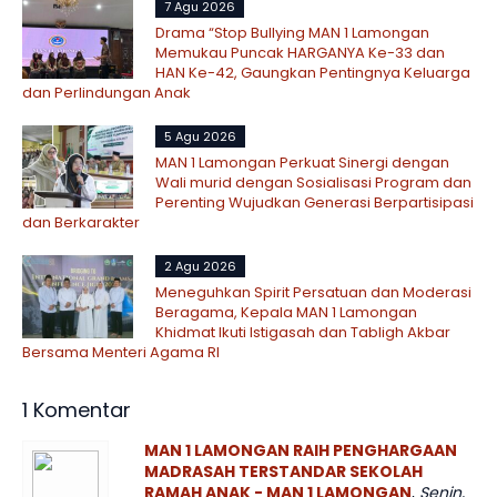
7 Agu 2026
Drama “Stop Bullying MAN 1 Lamongan
Memukau Puncak HARGANYA Ke-33 dan
HAN Ke-42, Gaungkan Pentingnya Keluarga
dan Perlindungan Anak
5 Agu 2026
MAN 1 Lamongan Perkuat Sinergi dengan
Wali murid dengan Sosialisasi Program dan
Perenting Wujudkan Generasi Berpartisipasi
dan Berkarakter
2 Agu 2026
Meneguhkan Spirit Persatuan dan Moderasi
Beragama, Kepala MAN 1 Lamongan
Khidmat Ikuti Istigasah dan Tabligh Akbar
Bersama Menteri Agama RI
1 Komentar
MAN 1 LAMONGAN RAIH PENGHARGAAN
MADRASAH TERSTANDAR SEKOLAH
RAMAH ANAK - MAN 1 LAMONGAN
,
Senin,