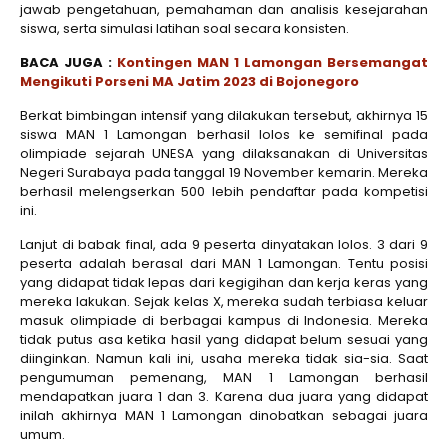
jawab pengetahuan, pemahaman dan analisis kesejarahan
siswa, serta simulasi latihan soal secara konsisten.
BACA JUGA :
Kontingen MAN 1 Lamongan Bersemangat
Mengikuti Porseni MA Jatim 2023 di Bojonegoro
Berkat bimbingan intensif yang dilakukan tersebut, akhirnya 15
siswa MAN 1 Lamongan berhasil lolos ke semifinal pada
olimpiade sejarah UNESA yang dilaksanakan di Universitas
Negeri Surabaya pada tanggal 19 November kemarin. Mereka
berhasil melengserkan 500 lebih pendaftar pada kompetisi
ini.
Lanjut di babak final, ada 9 peserta dinyatakan lolos. 3 dari 9
peserta adalah berasal dari MAN 1 Lamongan. Tentu posisi
yang didapat tidak lepas dari kegigihan dan kerja keras yang
mereka lakukan. Sejak kelas X, mereka sudah terbiasa keluar
masuk olimpiade di berbagai kampus di Indonesia. Mereka
tidak putus asa ketika hasil yang didapat belum sesuai yang
diinginkan. Namun kali ini, usaha mereka tidak sia-sia. Saat
pengumuman pemenang, MAN 1 Lamongan berhasil
mendapatkan juara 1 dan 3. Karena dua juara yang didapat
inilah akhirnya MAN 1 Lamongan dinobatkan sebagai juara
umum.