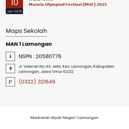
10
𝗠𝗮𝗻𝗲𝗹𝗮 𝗢𝗹𝘆𝗺𝗽𝗶𝗮𝗱 𝗙𝗲𝘀𝘁𝗶𝘃𝗮𝗹 (𝗠𝗢𝗙) 𝟮𝟬𝟮𝟱
Jan 2025
Maps Sekolah
MAN 1 Lamongan
NSPN :
20580776
Jl. Veteran No.43, Jetis, Kec. Lamongan, Kabupaten
Lamongan, Jawa Timur 62212
(0322) 321649
Madrasah Aliyah Negeri 1 Lamongan